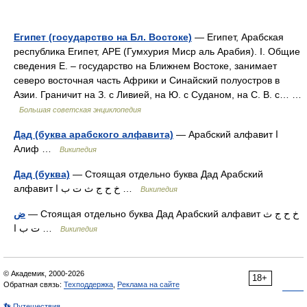
Египет (государство на Бл. Востоке)
— Египет, Арабская
республика Египет, АРЕ (Гумхурия Миср аль Арабия). I. Общие
сведения E. ‒ государство на Ближнем Востоке, занимает
северо восточная часть Африки и Синайский полуостров в
Азии. Граничит на З. с Ливией, на Ю. с Суданом, на С. В. с… …
Большая советская энциклопедия
Дад (буква арабского алфавита)
— Арабский алфавит ﺍ
Алиф …
Википедия
Дад (буква)
— Стоящая отдельно буква Дад Арабский
алфавит ﺥ ﺡ ﺝ ﺙ ﺕ ب ﺍ …
Википедия
— Стоящая отдельно буква Дад Арабский алфавит ﺥ ﺡ ﺝ ﺙ
ﺽ
ﺕ ب ﺍ …
Википедия
© Академик, 2000-2026
18+
Обратная связь:
Техподдержка
,
Реклама на сайте
👣 Путешествия