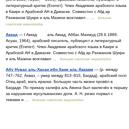
литературный критик (Египет). Член Академии арабского языка
в Каире и Арабской АН в Дамаске. Совместно с Абд ар
Рахманом Шукри и аль Мазини возглавил… …
Большая
советская энциклопедия
Аккад
— I Аккад аль Аккад, Аббас Махмуд (28.6.1889,
Асуан, 1964), арабский писатель, публицист и литературный
критик (Египет). Член Академии арабского языка в Каире и
Арабской АН в Дамаске. Совместно с Абд ар Рахманом Шукри
и аль Мазини возглавил …
Большая советская энциклопедия
Абу Нувас аль-Хасан ибн Хани аль-Хаками
— (р. между
747‒762, Ахваз, ‒ умер между 813‒815, Багдад), арабский поэт.
Отец араб, мать иранка. Большую часть жизни провёл в
Багдаде. По приказу халифа аль Амина был заключён в тюрьму
за нарушение мусульманских догм. А. Н. резко порвал с
темами и …
Большая советская энциклопедия