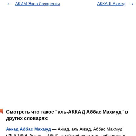
АКИМ Яков Лазаревич
АККАШ Ахмед
Смотреть что такое "аль-АККАД Аббас Махмуд" в
других словарях:
Аккад Аббас Махмуд
— Аккад, аль Аккад, Аббас Махмуд
(28.6.1889, Асуан, ‒ 1964), арабский писатель, публицист и