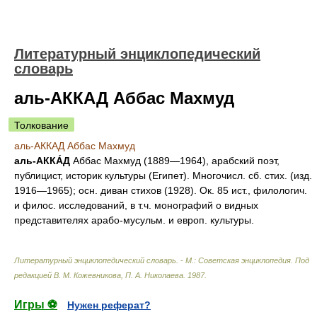
Литературный энциклопедический
словарь
аль-АККАД Аббас Махмуд
Толкование
аль-АККАД Аббас Махмуд
аль-АККА́Д
Аббас Махмуд (1889—1964), арабский поэт,
публицист, историк культуры (Египет). Многочисл. сб. стих. (изд.
1916—1965); осн. диван стихов (1928). Ок. 85 ист., филологич.
и филос. исследований, в т.ч. монографий о видных
представителях арабо-мусульм. и европ. культуры.
Литературный энциклопедический словарь. - М.: Советская энциклопедия
.
Под
редакцией В. М. Кожевникова, П. А. Николаева
.
1987
.
Игры ⚽
Нужен реферат?