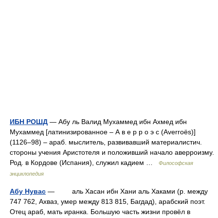
ИБН РОШД
— Абу ль Валид Мухаммед ибн Ахмед ибн
Мухаммед [латинизированное – А в е р р о э с (Averroës)]
(1126–98) – араб. мыслитель, развивавший материалистич.
стороны учения Аристотеля и положивший начало аверроизму.
Род. в Кордове (Испания), служил кадием …
Философская
энциклопедия
Абу Нувас
— аль Хасан ибн Хани аль Хаками (р. между
747 762, Ахваз, умер между 813 815, Багдад), арабский поэт.
Отец араб, мать иранка. Большую часть жизни провёл в